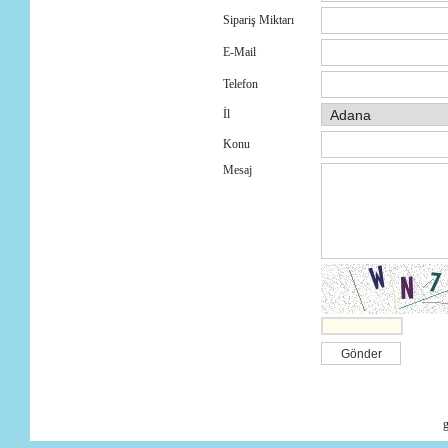
Sipariş Miktarı
E-Mail
Telefon
İl
Konu
Mesaj
g