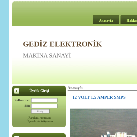
Anasayfa
Hakkı
GEDİZ ELEKTRONİK
MAKİNA SANAYİ
Anasayfa
Üyelik Girişi
12 VOLT 1.5 AMPER SMPS
Kullanıcı adı
Şifre
Parolamı unuttum
Üye olmak istiyorum