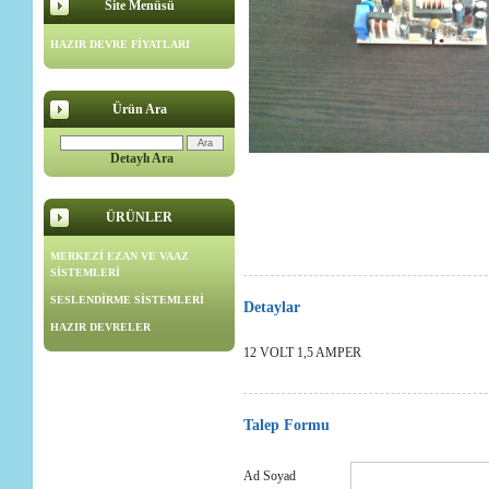
Site Menüsü
HAZIR DEVRE FİYATLARI
Ürün Ara
Detaylı Ara
ÜRÜNLER
MERKEZİ EZAN VE VAAZ
SİSTEMLERİ
SESLENDİRME SİSTEMLERİ
Detaylar
HAZIR DEVRELER
12 VOLT 1,5 AMPER
Talep Formu
Ad Soyad